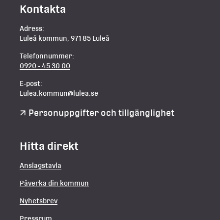
Kontakta
Adress:
Luleå kommun, 971 85 Luleå
Telefonnummer:
0920 - 45 30 00
E-post:
Lulea.kommun@lulea.se
Personuppgifter och tillgänglighet
Hitta direkt
Anslagstavla
Påverka din kommun
Nyhetsbrev
Pressrum