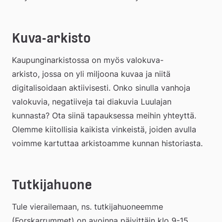
Kuva-arkisto
Kaupunginarkistossa on myös valokuva-
arkisto, jossa on yli miljoona kuvaa ja niitä 
digitalisoidaan aktiivisesti. Onko sinulla vanhoja 
valokuvia, negatiiveja tai diakuvia Luulajan 
kunnasta? Ota siinä tapauksessa meihin yhteyttä. 
Olemme kiitollisia kaikista vinkeistä, joiden avulla 
voimme kartuttaa arkistoamme kunnan historiasta.
Tutkijahuone
Tule vierailemaan, ns. tutkijahuoneemme 
(Forskarrummet) on avoinna päivittäin klo 9-15. 