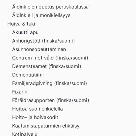
Äidinkielen opetus peruskoulussa
Äidinkieli ja monikielisyys
Hoiva & tuki
Akuutti apu
Anhörigstöd (finska/suomi)
Asunnonsopeuttaminen
Centrum mot våld (finska/suomi)
Demensteamet (finska/suomi)
Dementiatiimi
Familjerådgivning (finska/suomi)
Fixar'n
Föräldrasupporten (finska/suomi)
Hoitoa suomenkielellä
Hoito- ja hoivakodit
Kaatumistapaturmien ehkäisy
Kotipalvelu