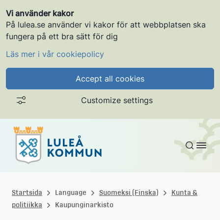
Vi använder kakor
På lulea.se använder vi kakor för att webbplatsen ska
fungera på ett bra sätt för dig
Läs mer i vår cookiepolicy
Accept all cookies
Customize settings
Gå till innehållet
L
u
Startsida
Language
Suomeksi (Finska)
Kunta &
politiikka
Kaupunginarkisto
l