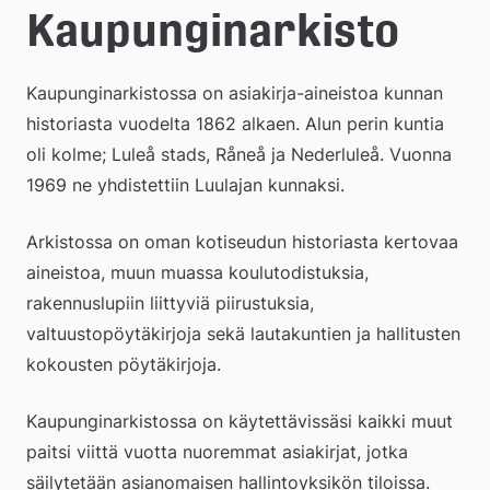
e
Kaupunginarkisto 
å
Kaupunginarkistossa on asiakirja-aineistoa kunnan 
k
historiasta vuodelta 1862 alkaen. Alun perin kuntia 
o
oli kolme; Luleå stads, Råneå ja Nederluleå. Vuonna 
m
1969 ne yhdistettiin Luulajan kunnaksi.
m
Arkistossa on oman kotiseudun historiasta kertovaa 
u
aineistoa, muun muassa koulutodistuksia, 
rakennuslupiin liittyviä piirustuksia, 
n
valtuustopöytäkirjoja sekä lautakuntien ja hallitusten 
kokousten pöytäkirjoja.
Kaupunginarkistossa on käytettävissäsi kaikki muut 
paitsi viittä vuotta nuoremmat asiakirjat, jotka 
säilytetään asianomaisen hallintoyksikön tiloissa.