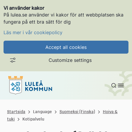
Vi använder kakor
På lulea.se använder vi kakor för att webbplatsen ska
fungera på ett bra sätt för dig
Läs mer i vår cookiepolicy
Accept all cookies
Customize settings
Gå till innehållet
L
u
Startsida
Language
Suomeksi (Finska)
Hoiva &
tuki
Kotipalvelu
l