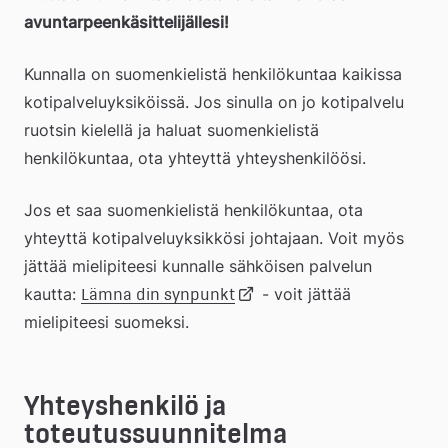
avuntarpeenkäsittelijällesi!
Kunnalla on suomenkielistä henkilökuntaa kaikissa 
kotipalveluyksiköissä. Jos sinulla on jo kotipalvelu 
ruotsin kielellä ja haluat suomenkielistä 
henkilökuntaa, ota yhteyttä yhteyshenkilöösi.
Jos et saa suomenkielistä henkilökuntaa, ota 
yhteyttä kotipalveluyksikkösi johtajaan. Voit myös 
jättää mielipiteesi kunnalle sähköisen palvelun 
kautta: 
Länk
 - voit jättää 
Lämna din synpunkt
mielipiteesi suomeksi.
till
Yhteyshenkilö ja 
extern
toteutussuunnitelma