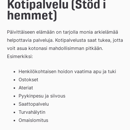
e
Kotipalvelu (Stöd i 
å
hemmet)
k
Päivittäiseen elämään on tarjolla monia arkielämää 
o
helpottavia palveluja. Kotipalvelusta saat tukea, jotta 
m
voit asua kotonasi mahdollisimman pitkään. 
m
Esimerkiksi:
u
Henkilökohtaisen hoidon vaatima apu ja tuki
n
Ostokset
Ateriat
Pyykinpesu ja siivous
Saattopalvelu
Turvahälytin
Omaislomitus