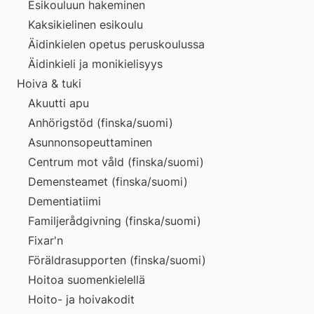
Esikouluun hakeminen
Kaksikielinen esikoulu
Äidinkielen opetus peruskoulussa
Äidinkieli ja monikielisyys
Hoiva & tuki
Akuutti apu
Anhörigstöd (finska/suomi)
Asunnonsopeuttaminen
Centrum mot våld (finska/suomi)
Demensteamet (finska/suomi)
Dementiatiimi
Familjerådgivning (finska/suomi)
Fixar'n
Föräldrasupporten (finska/suomi)
Hoitoa suomenkielellä
Hoito- ja hoivakodit