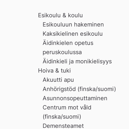
Esikoulu & koulu
Esikouluun hakeminen
Kaksikielinen esikoulu
Äidinkielen opetus
peruskoulussa
Äidinkieli ja monikielisyys
Hoiva & tuki
Akuutti apu
Anhörigstöd (finska/suomi)
Asunnonsopeuttaminen
Centrum mot våld
(finska/suomi)
Demensteamet