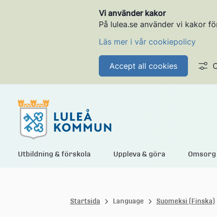
Vi använder kakor
På lulea.se använder vi kakor fö
Läs mer i vår cookiepolicy
Accept all cookies
C
L
Utbildning & förskola
Uppleva & göra
Omsorg 
u
Startsida
Language
Suomeksi (Finska)
l