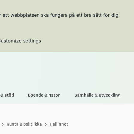
r att webbplatsen ska fungera på ett bra sätt för dig
ustomize settings
Gå till innehållet
& stöd
Boende & gator
Samhälle & utveckling
Kunta & politiikka
Hallinnot