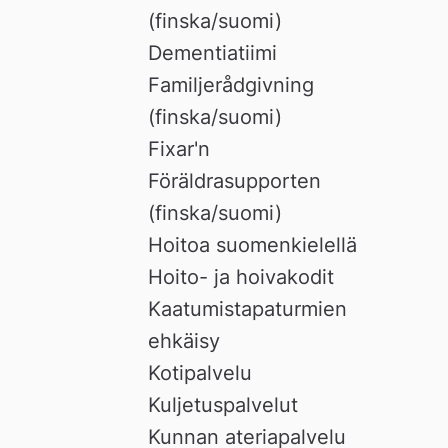
(finska/suomi)
Dementiatiimi
Familjerådgivning
(finska/suomi)
Fixar'n
Föräldrasupporten
(finska/suomi)
Hoitoa suomenkielellä
Hoito- ja hoivakodit
Kaatumistapaturmien
ehkäisy
Kotipalvelu
Kuljetuspalvelut
Kunnan ateriapalvelu