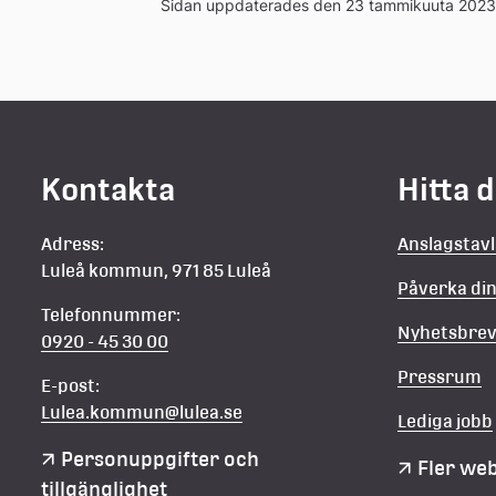
Sidan uppdaterades den 23 tammikuuta 2023
Kontakta
Hitta 
Adress:
Anslagstav
Luleå kommun, 971 85 Luleå
Påverka d
Telefonnummer:
Nyhetsbre
0920 - 45 30 00
Pressrum
E-post:
Lulea.kommun@lulea.se
Lediga jobb
Personuppgifter och 
Fler we
tillgänglighet