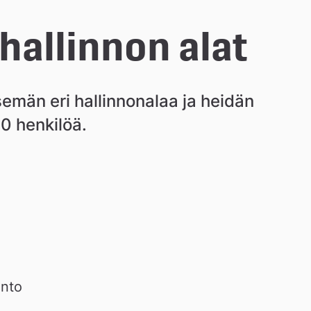
hallinnon alat
emän eri hallinnonalaa ja heidän 
0 henkilöä. 
into