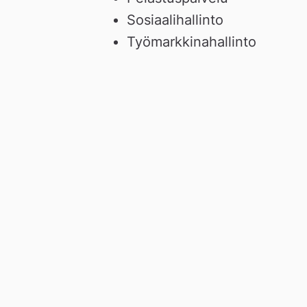
n
Sosiaalihallinto
Työmarkkinahallinto