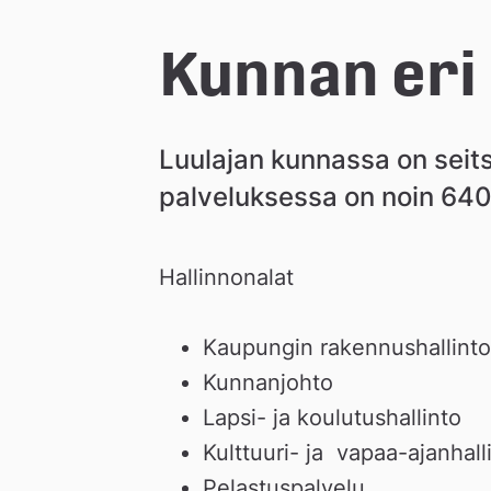
e
Kunnan eri 
å
Luulajan kunnassa on seits
k
palveluksessa on noin 640
o
Hallinnonalat
m
Kaupungin rakennushallinto
m
Kunnanjohto
Lapsi- ja koulutushallinto
u
Kulttuuri- ja  vapaa-ajanhall
Pelastuspalvelu