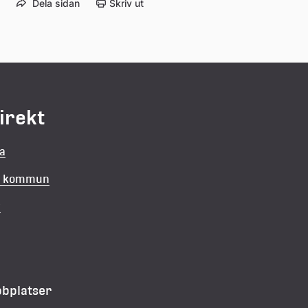
Dela sidan
Skriv ut
direkt
la
in kommun
v
bbplatser