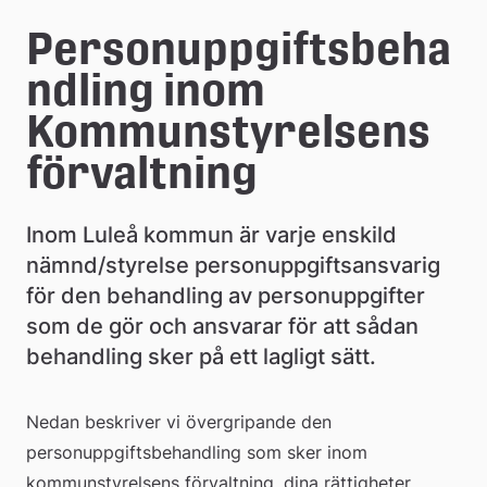
e
Personuppgiftsbeha
å
ndling inom 
k
Kommunstyrelsens 
o
förvaltning
m
m
Inom Luleå kommun är varje enskild 
u
nämnd/styrelse personuppgiftsansvarig 
för den behandling av personuppgifter 
n
som de gör och ansvarar för att sådan 
behandling sker på ett lagligt sätt.
Nedan beskriver vi övergripande den 
personuppgiftsbehandling som sker inom 
kommunstyrelsens förvaltning, dina rättigheter 