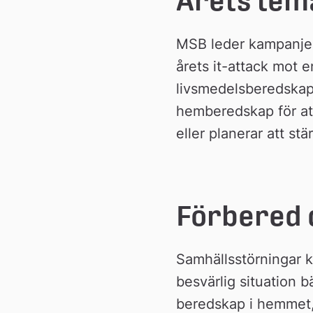
Årets tem
n
MSB leder kampanjen
årets it-attack mot e
livsmedelsberedskap.
hemberedskap för att
eller planerar att s
Förbered d
Samhällsstörningar k
besvärlig situation bä
beredskap i hemmet, 