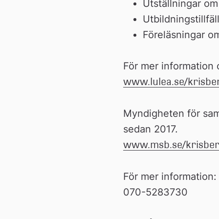
Utställningar o
Utbildningstillf
Föreläsningar om
www.lulea.se/krisbe
Myndigheten för sam
sedan 2017.
www.msb.se/krisbe
För mer information
070-5283730