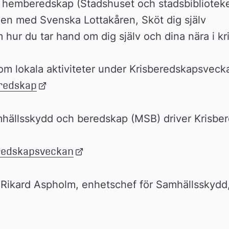
m hemberedskap (Stadshuset och stadsbiblioteke
ällen med Svenska Lottakåren, Sköt dig själv
 hur du tar hand om dig själv och dina nära i kr
redskap
Länk 
till 
extern 
hällsskydd och beredskap (MSB) driver Krisbe
webbplats
redskapsveckan
Länk 
till 
extern 
: Rikard Aspholm, enhetschef för Samhällsskydd
webbplats