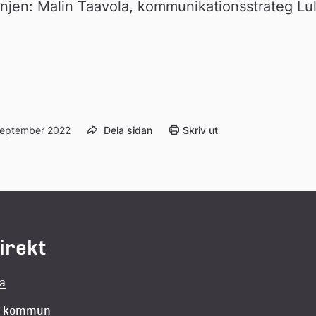
njen: Malin Taavola, kommunikationsstrateg L
september 2022
Dela sidan
Skriv ut
direkt
la
in kommun