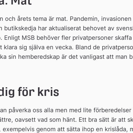
a: Mat
 och årets tema är mat. Pandemin, invasionen a
n butikskedja har aktualiserat behovet av svensk
 Enligt MSB behöver fler privatpersoner skaffa 
 klara sig själva en vecka. Bland de privatperso
tärka sin hemberedskap är det vanligast att man 
ig för kris
an påverka oss alla men med lite förberedelser 
ttre, oavsett vad som hänt. Ett bra sätt är att sk
exempelvis genom att sätta ihop en krislåda, me