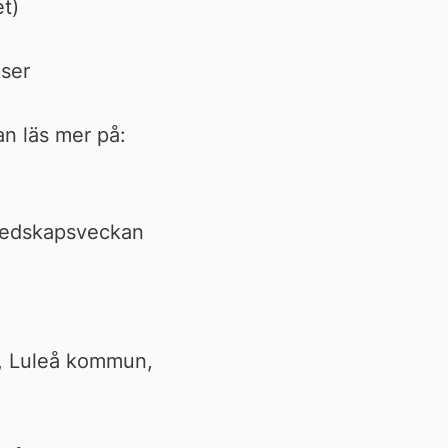
t)
iser
För mer information om lokala aktiviteter under Krisberedskapsveckan läs mer på: 
redskapsveckan 
, Luleå kommun, 