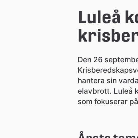
e
Luleå k
å
krisbe
k
Den 26 september 
o
Krisberedskapsvec
hantera sin varda
m
elavbrott. Luleå 
m
som fokuserar p
u