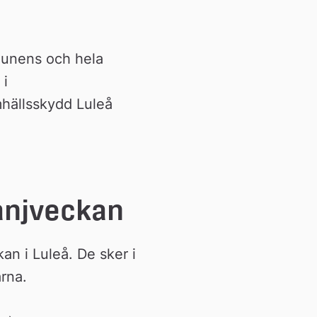
unens och hela 
i 
hällsskydd Luleå 
anjveckan
n i Luleå. De sker i 
rna.