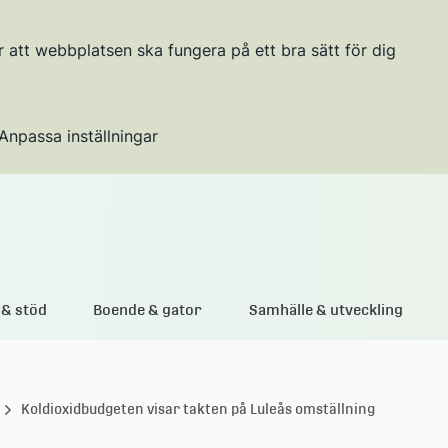
r att webbplatsen ska fungera på ett bra sätt för dig
Anpassa inställningar
Gå till innehållet
& stöd
Boende & gator
Samhälle & utveckling
Koldioxidbudgeten visar takten på Luleås omställning