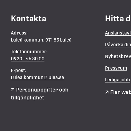
Kontakta
Hitta 
Adress:
Anslagstav
Luleå kommun, 971 85 Luleå
Påverka d
Telefonnummer:
Nyhetsbre
0920 - 45 30 00
Pressrum
E-post:
Lulea.kommun@lulea.se
Lediga jobb
Personuppgifter och 
Fler we
tillgänglighet