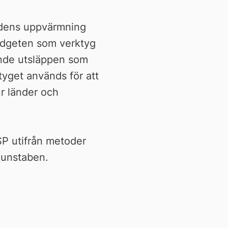
rdens uppvärmning 
budgeten som verktyg 
ande utsläppen som 
yget används för att 
r länder och 
P utifrån metoder 
munstaben.