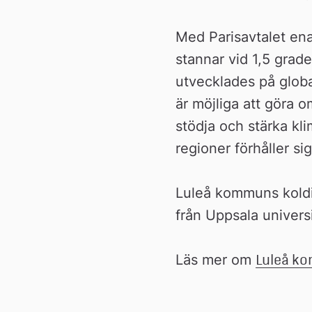
n
Med Parisavtalet ena
stannar vid 1,5 grad
utvecklades på globa
är möjliga att göra 
stödja och stärka kli
regioner förhåller sig
Luleå kommuns koldio
från Uppsala univers
Läs mer om 
Luleå ko