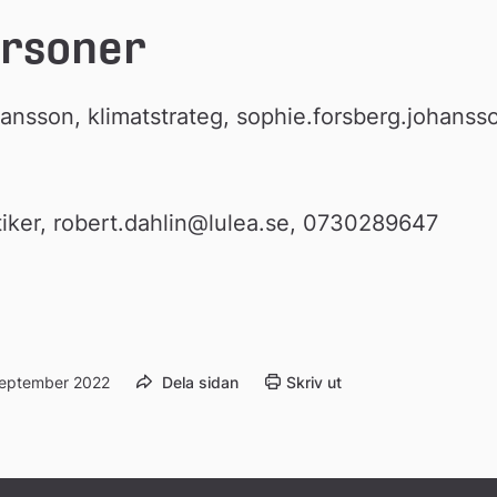
ersoner
nsson, klimatstrateg, sophie.forsberg.johansso
tiker, robert.dahlin@lulea.se, 0730289647
september 2022
Dela sidan
Skriv ut