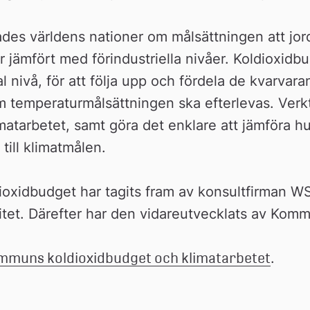
des världens nationer om målsättningen att jo
er jämfört med förindustriella nivåer. Koldioxid
l nivå, för att följa upp och fördela de kvarvar
om temperaturmålsättningen ska efterlevas. Verkt
matarbetet, samt göra det enklare att jämföra hu
 till klimatmålen.
xidbudget har tagits fram av konsultfirman WS
itet. Därefter har den vidareutvecklats av Kom
mmuns koldioxidbudget och klimatarbetet
.