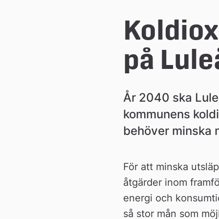
e
Koldiox
å
på Lule
k
År 2040 ska Luleå
o
kommunens koldio
behöver minska m
m
m
För att minska utslä
åtgärder inom framför
u
energi och konsumtion
så stor mån som möjl