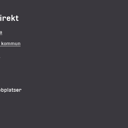
direkt
la
in kommun
v
bbplatser