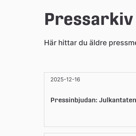
e
Pressarkiv
å
Här hittar du äldre press
k
o
2025-12-16
m
Pressinbjudan: Julkantaten
m
u