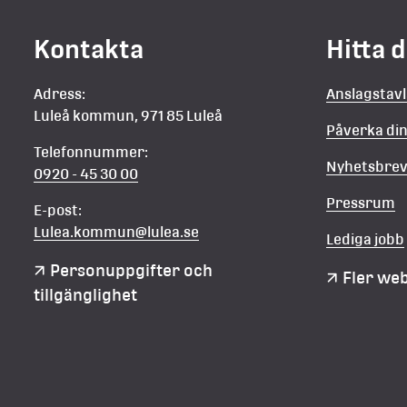
Kontakta
Hitta 
Adress:
Anslagstav
Luleå kommun, 971 85 Luleå
Påverka d
Telefonnummer:
Nyhetsbre
0920 - 45 30 00
Pressrum
E-post:
Lulea.kommun@lulea.se
Lediga jobb
Personuppgifter och 
Fler we
tillgänglighet