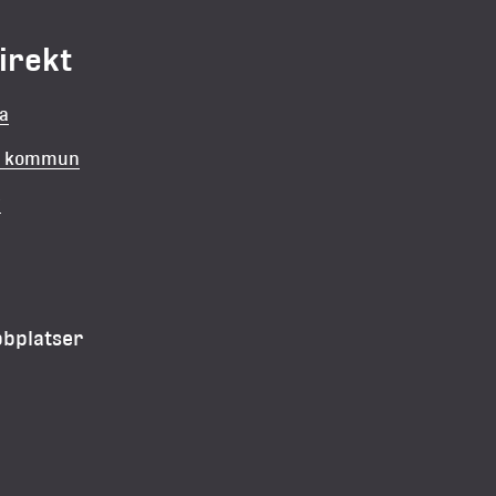
direkt
la
in kommun
v
bbplatser