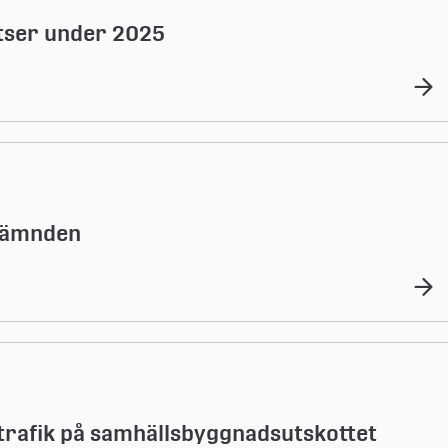
atser under 2025
snämnden
vtrafik på samhällsbyggnadsutskottet