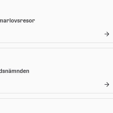
mmarlovsresor
tidsnämnden